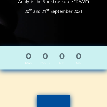
Analytische Spektroskopie “DAAS”)
th
st
20
and 21
September 2021
0
0
0
0
DAYS
HOURS
MIN
SEC